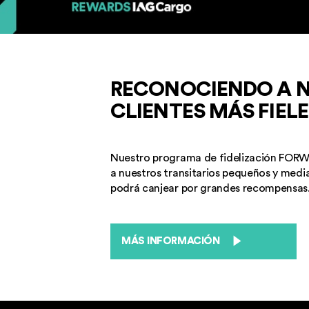
RECONOCIENDO A 
CÓMO EMPEZAR
CLIENTES MÁS FIELE
A GANAR RECOMPE
Nuestro programa de fidelización FOR
a nuestros transitarios pequeños y med
PASO 2: G
podrá canjear por grandes recompensas
MÁS INFORMACIÓN