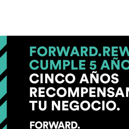
CÓMO EMPEZAR
A GANAR RECOMPE
PASO 1: INS