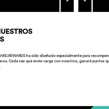
NUESTROS
S
NSAS
WARD.REWARDS ha sido diseñado especialmente para recompen
ianos. Cada vez que envíe carga con nosotros, ganará puntos q
ANAR PUNTOS
.