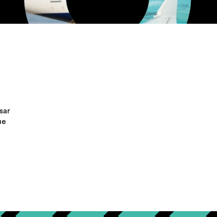
sar
ue